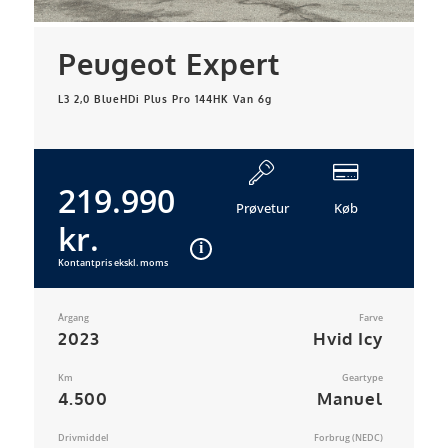
Peugeot Expert
L3 2,0 BlueHDi Plus Pro 144HK Van 6g
219.990
Prøvetur
Køb
kr.
Kontantpris ekskl. moms
Årgang
Farve
2023
Hvid Icy
Km
Geartype
4.500
Manuel
Drivmiddel
Forbrug (NEDC)