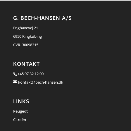
G. BECH-HANSEN A/S
Enghavevej 21
6950 Ringkøbing
CVR. 30098315
KONTAKT
+45 97 32 12 00
kontakt@bech-hansen.dk
LINKS
Peugeot
Citroën