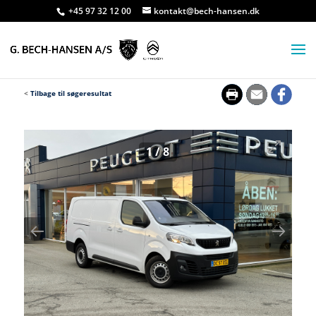
+45 97 32 12 00
kontakt@bech-hansen.dk
<
Tilbage til søgeresultat
1
/
8