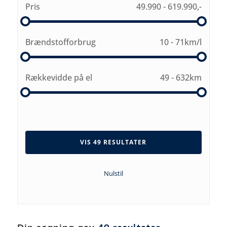
Pris
49.990
-
619.990,-
Brændstofforbrug
10
-
71
km/l
Rækkevidde på el
49
-
632
km
VIS 49 RESULTATER
Nulstil