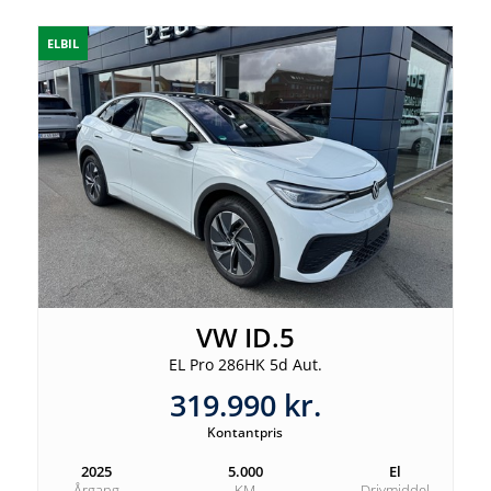
ELBIL
VW ID.5
EL Pro 286HK 5d Aut.
319.990 kr.
Kontantpris
2025
5.000
El
Årgang
KM
Drivmiddel