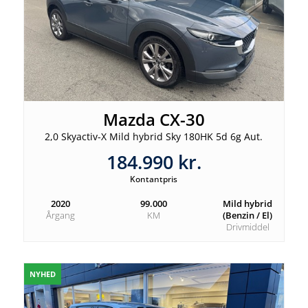
Mazda CX-30
2,0 Skyactiv-X Mild hybrid Sky 180HK 5d 6g Aut.
184.990 kr.
Kontantpris
2020
99.000
Mild hybrid
Årgang
KM
(Benzin / El)
Drivmiddel
NYHED