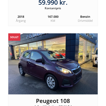
59.990 kr.
Kontantpris
2018
167.000
Benzin
Årgang
KM
Drivmiddel
SOLGT
Peugeot 108