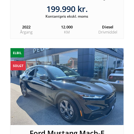
199.990 kr.
Kontantpris ekskl. moms
2022
12.000
Diesel
Årgang
KM
Drivmiddel
ELBIL
SOLGT
Ford Mustang Mach-E