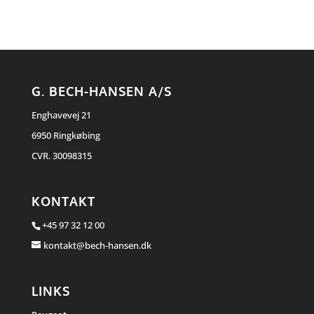
G. BECH-HANSEN A/S
Enghavevej 21
6950 Ringkøbing
CVR. 30098315
KONTAKT
+45 97 32 12 00
kontakt@bech-hansen.dk
LINKS