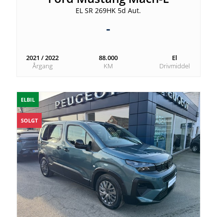
EL SR 269HK 5d Aut.
-
2021 / 2022
88.000
El
Årgang
KM
Drivmiddel
ELBIL
SOLGT