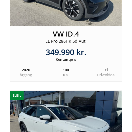
VW ID.4
EL Pro 286HK 5d Aut.
349.990 kr.
Kontantpris
2026
100
El
Årgang
KM
Drivmiddel
ELBIL