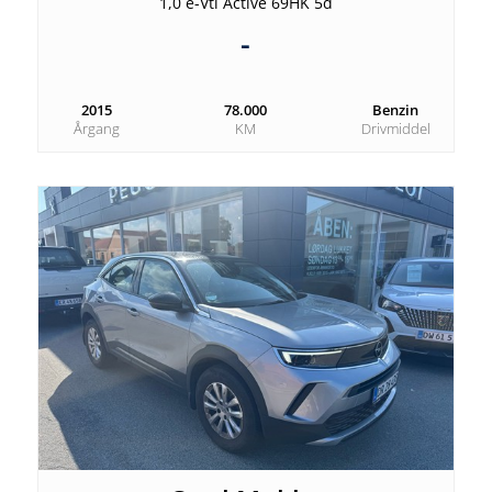
1,0 e-Vti Active 69HK 5d
-
2015
78.000
Benzin
Årgang
KM
Drivmiddel