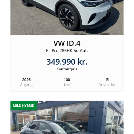
VW ID.4
EL Pro 286HK 5d Aut.
349.990 kr.
Kontantpris
2026
100
El
Årgang
KM
Drivmiddel
MILD HYBRID