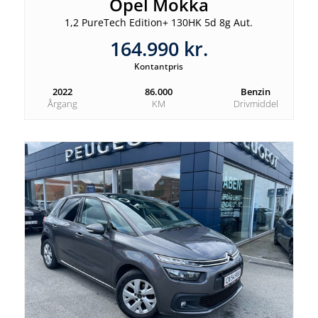
Opel Mokka
1,2 PureTech Edition+ 130HK 5d 8g Aut.
164.990 kr.
Kontantpris
2022
86.000
Benzin
Årgang
KM
Drivmiddel