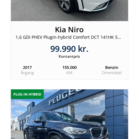
Kia Niro
1,6 GDI PHEV Plugin-hybrid Comfort DCT 141HK 5d 6g Aut.
99.990 kr.
Kontantpris
2017
155.000
Benzin
Årgang
KM
Drivmiddel
PLUG-IN HYBRID