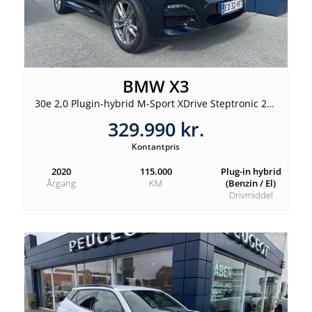
BMW X3
30e 2,0 Plugin-hybrid M-Sport XDrive Steptronic 292HK 5d 8g Aut.
329.990 kr.
Kontantpris
2020
115.000
Plug-in hybrid
Årgang
KM
(Benzin / El)
Drivmiddel