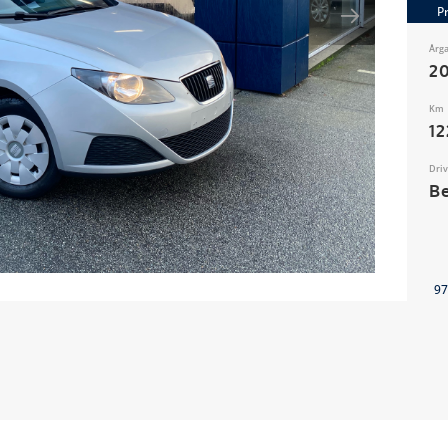
P
Årg
20
Km
1
Dri
B
97