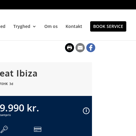
ted
Tryghed
Om os
Kontakt
BOOK SERVICE
eat Ibiza
 70HK 3d
9.990 kr.
tantpris