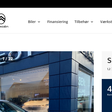
Biler
Finansiering
Tilbehør
Værks
S
1
/
22
1,2
4
Kon