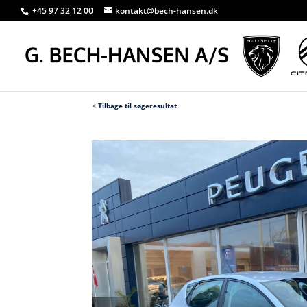
+45 97 32 12 00
kontakt@bech-hansen.dk
<
Tilbage til søgeresultat