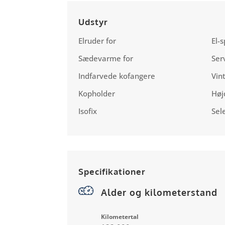
Udstyr
Elruder for
El-s
Sædevarme for
Ser
Indfarvede kofangere
Vin
Kopholder
Høj
Isofix
Sel
Specifikationer
Alder og kilometerstand
Kilometertal