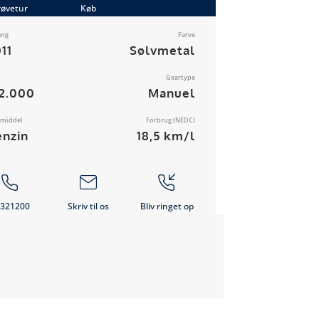
røvetur
Køb
ang
Farve
11
Sølvmetal
Geartype
22.000
Manuel
vmiddel
Forbrug (NEDC)
enzin
18,5 km/l
321200
Skriv til os
Bliv ringet op