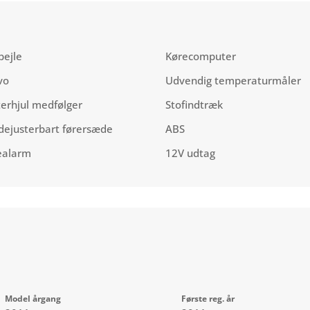
pejle
Kørecomputer
vo
Udvendig temperaturmåler
terhjul medfølger
Stofindtræk
dejusterbart førersæde
ABS
ealarm
12V udtag
Model årgang
Første reg. år