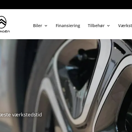
Biler
Finansiering
Tilbehør
Værks
næste værkstedstid