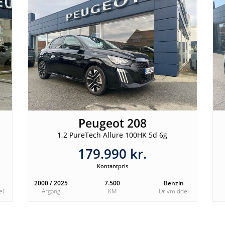
Peugeot 208
1,2 PureTech Allure 100HK 5d 6g
179.990 kr.
Kontantpris
2000 / 2025
7.500
Benzin
el
Årgang
KM
Drivmiddel