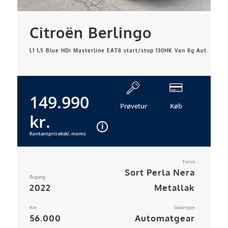
Citroën Berlingo
L1 1,5 Blue HDi Masterline EAT8 start/stop 130HK Van 8g Aut.
149.990
Prøvetur
Køb
kr.
Kontantpris ekskl. moms
Farve
Sort Perla Nera
Årgang
2022
Metallak
Km
Geartype
56.000
Automatgear