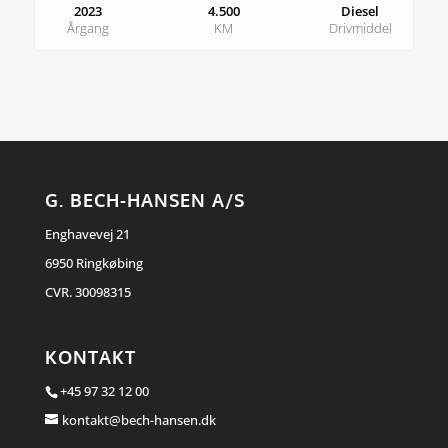
2023
4.500
Diesel
Årgang
KM
Drivmiddel
G. BECH-HANSEN A/S
Enghavevej 21
6950 Ringkøbing
CVR. 30098315
KONTAKT
+45 97 32 12 00
kontakt@bech-hansen.dk