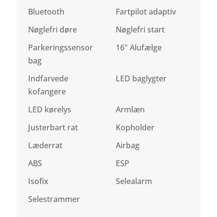
Bluetooth
Fartpilot adaptiv
Nøglefri døre
Nøglefri start
Parkeringssensor
16" Alufælge
bag
Indfarvede
LED baglygter
kofangere
LED kørelys
Armlæn
Justerbart rat
Kopholder
Læderrat
Airbag
ABS
ESP
Isofix
Selealarm
Selestrammer