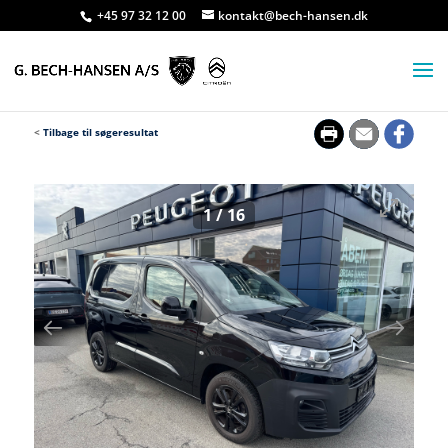
+45 97 32 12 00
kontakt@bech-hansen.dk
<
Tilbage til søgeresultat
1
/
16