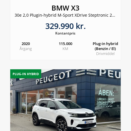
BMW X3
30e 2,0 Plugin-hybrid M-Sport XDrive Steptronic 292HK 5d 8g Aut.
329.990 kr.
Kontantpris
2020
115.000
Plug-in hybrid
Årgang
KM
(Benzin / El)
Drivmiddel
PLUG-IN HYBRID