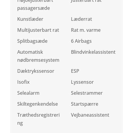
Højdejusterbart
Justerbart rat
passagersæde
Kunstlæder
Læderrat
Multijusterbart rat
Rat m. varme
Splitbagsæde
6 Airbags
Automatisk
Blindvinkelassistent
nødbremsesystem
Dæktrykssensor
ESP
Isofix
Lyssensor
Selealarm
Selestrammer
Skiltegenkendelse
Startspærre
Træthedsregistreri
Vejbaneassistent
ng