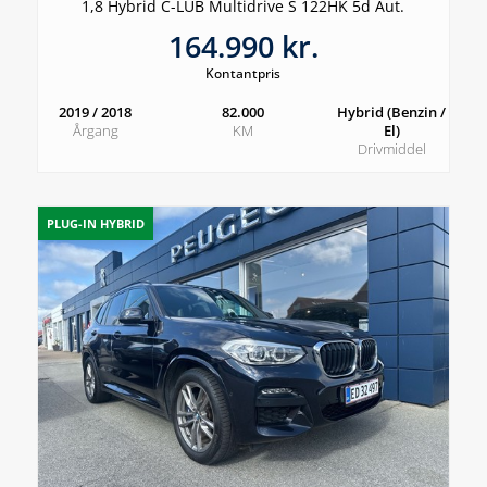
1,8 Hybrid C-LUB Multidrive S 122HK 5d Aut.
164.990 kr.
Kontantpris
2019 / 2018
82.000
Hybrid (Benzin /
Årgang
KM
El)
Drivmiddel
PLUG-IN HYBRID