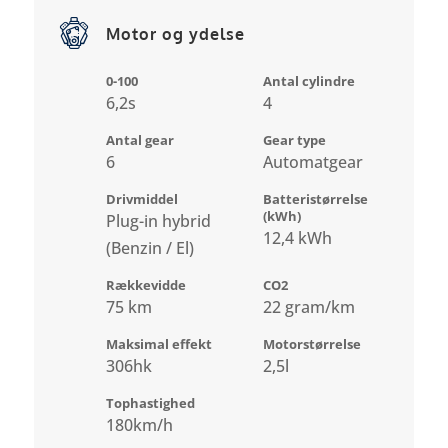
Motor og ydelse
0-100
Antal cylindre
6,2s
4
Antal gear
Gear type
6
Automatgear
Drivmiddel
Batteristørrelse
(kWh)
Plug-in hybrid
12,4 kWh
(Benzin / El)
Rækkevidde
CO2
75 km
22 gram/km
Maksimal effekt
Motorstørrelse
306hk
2,5l
Tophastighed
180km/h