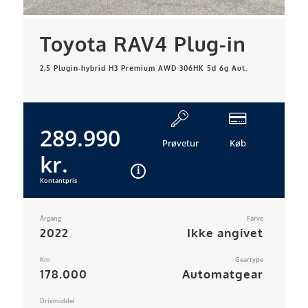
Toyota RAV4 Plug-in
2,5 Plugin-hybrid H3 Premium AWD 306HK 5d 6g Aut.
289.990
Prøvetur
Køb
kr.
Kontantpris
Årgang
Farve
2022
Ikke angivet
Km
Geartype
178.000
Automatgear
Drivmiddel