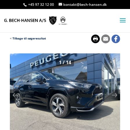
+45 97 32 12 00
kontakt@bech-hansen.dk
<
Tilbage til søgeresultat
1
/
14