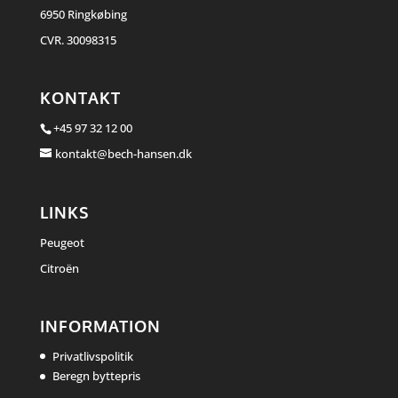
6950 Ringkøbing
CVR. 30098315
KONTAKT
+45 97 32 12 00
kontakt@bech-hansen.dk
LINKS
Peugeot
Citroën
INFORMATION
Privatlivspolitik
Beregn byttepris