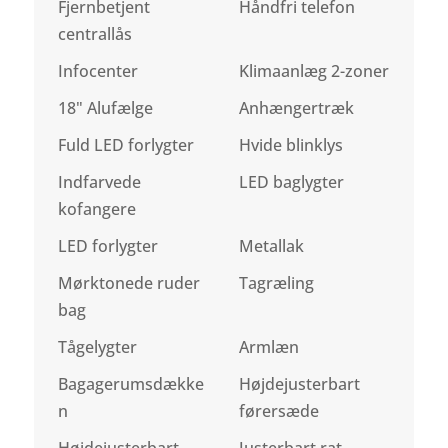
Fjernbetjent
Håndfri telefon
centrallås
Infocenter
Klimaanlæg 2-zoner
18" Alufælge
Anhængertræk
Fuld LED forlygter
Hvide blinklys
Indfarvede
LED baglygter
kofangere
LED forlygter
Metallak
Mørktonede ruder
Tagræling
bag
Tågelygter
Armlæn
Bagagerumsdække
Højdejusterbart
n
førersæde