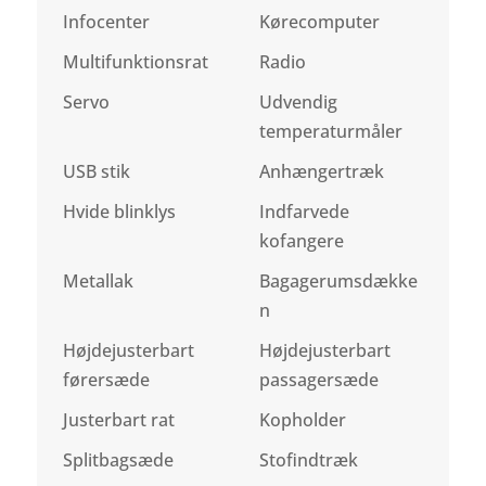
Infocenter
Kørecomputer
Multifunktionsrat
Radio
Servo
Udvendig
temperaturmåler
USB stik
Anhængertræk
Hvide blinklys
Indfarvede
kofangere
Metallak
Bagagerumsdække
n
Højdejusterbart
Højdejusterbart
førersæde
passagersæde
Justerbart rat
Kopholder
Splitbagsæde
Stofindtræk