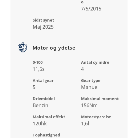
o
7/5/2015
Sidst synet
Maj 2025
Motor og ydelse
0-100
Antal cylindre
11,5s
4
Antal gear
Gear type
5
Manuel
Drivmiddel
Maksimal moment
Benzin
156Nm
Maksimal effekt
Motorstørrelse
120hk
1,6l
Tophastighed