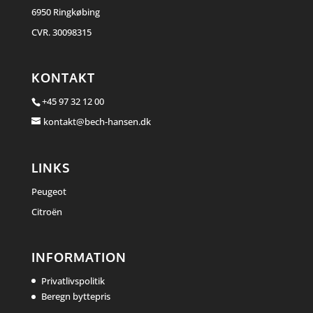
6950 Ringkøbing
CVR. 30098315
KONTAKT
+45 97 32 12 00
kontakt@bech-hansen.dk
LINKS
Peugeot
Citroën
INFORMATION
Privatlivspolitik
Beregn byttepris