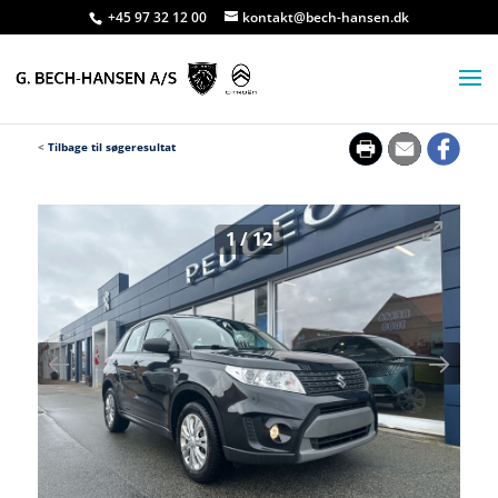
+45 97 32 12 00
kontakt@bech-hansen.dk
<
Tilbage til søgeresultat
1
/
12