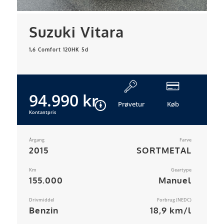
Suzuki Vitara
1,6 Comfort 120HK 5d
94.990 kr.
Prøvetur
Køb
Kontantpris
Årgang
Farve
2015
SORTMETAL
Km
Geartype
155.000
Manuel
Drivmiddel
Forbrug (NEDC)
Benzin
18,9 km/l