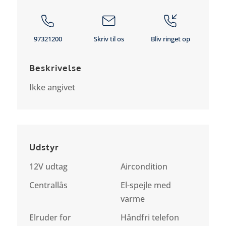
97321200
Skriv til os
Bliv ringet op
Beskrivelse
Ikke angivet
Udstyr
12V udtag
Aircondition
Centrallås
El-spejle med
varme
Elruder for
Håndfri telefon