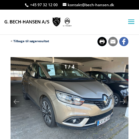
+45 97 32 12 00
kontakt@bech-hansen.dk
<
Tilbage til søgeresultat
1
/
4