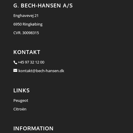
G. BECH-HANSEN A/S
Enghavevej 21
6950 Ringkøbing
CVR. 30098315
KONTAKT
+45 97 32 12 00
kontakt@bech-hansen.dk
LINKS
Peugeot
Citroën
INFORMATION