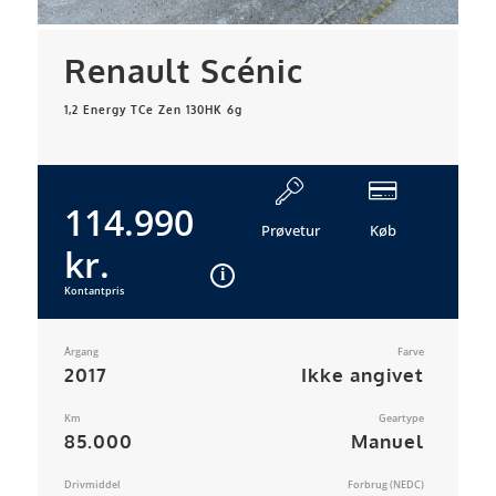
Renault Scénic
1,2 Energy TCe Zen 130HK 6g
114.990
Prøvetur
Køb
kr.
Kontantpris
Årgang
Farve
2017
Ikke angivet
Km
Geartype
85.000
Manuel
Drivmiddel
Forbrug (NEDC)