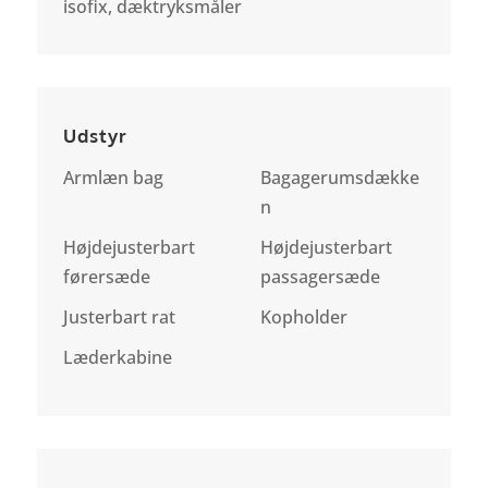
isofix, dæktryksmåler
Udstyr
Armlæn bag
Bagagerumsdække
n
Højdejusterbart
Højdejusterbart
førersæde
passagersæde
Justerbart rat
Kopholder
Læderkabine