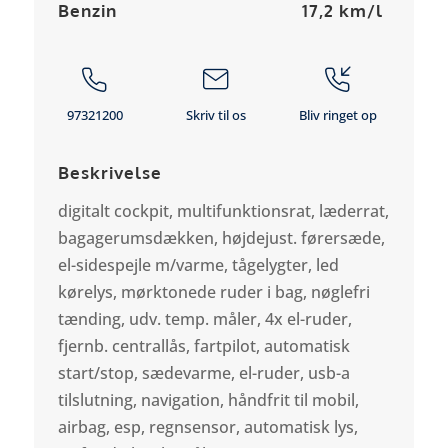
Benzin
17,2 km/l
97321200
Skriv til os
Bliv ringet op
Beskrivelse
digitalt cockpit, multifunktionsrat, læderrat,
bagagerumsdækken, højdejust. førersæde,
el-sidespejle m/varme, tågelygter, led
kørelys, mørktonede ruder i bag, nøglefri
tænding, udv. temp. måler, 4x el-ruder,
fjernb. centrallås, fartpilot, automatisk
start/stop, sædevarme, el-ruder, usb-a
tilslutning, navigation, håndfrit til mobil,
airbag, esp, regnsensor, automatisk lys,