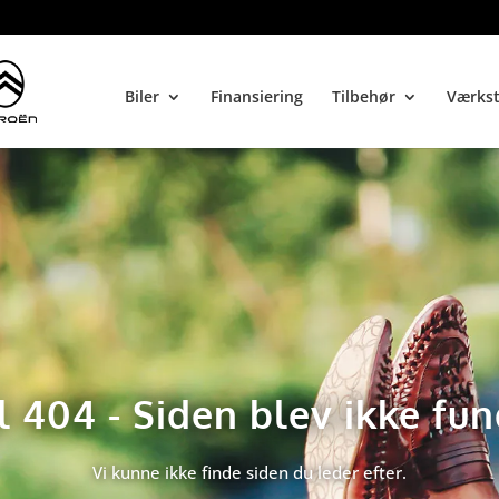
Biler
Finansiering
Tilbehør
Værks
l 404 - Siden blev ikke fu
Vi kunne ikke finde siden du leder efter.