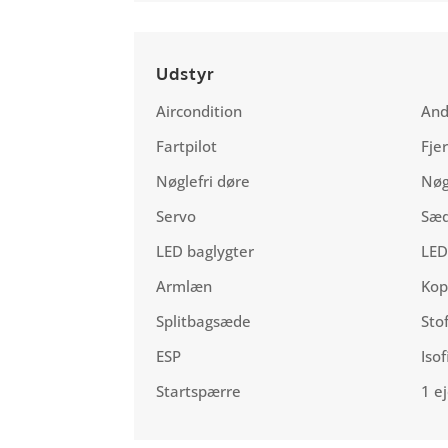
Udstyr
Aircondition
And
Fartpilot
Fje
Nøglefri døre
Nøg
Servo
Sæd
LED baglygter
LED
Armlæn
Kop
Splitbagsæde
Sto
ESP
Isof
Startspærre
1 e