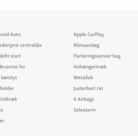
roid Auto
Apple CarPlay
rnbetjent centrallås
Klimaanlæg
lefri start
Parkeringssensor bag
evarme for
Anhængertræk
 kørelys
Metallak
holder
Justerbart rat
findtræk
6 Airbags
ix
Selealarm
jer