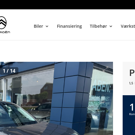
Biler
Finansiering
Tilbehør
Værks
P
1
/
14
1,5
1
Kon