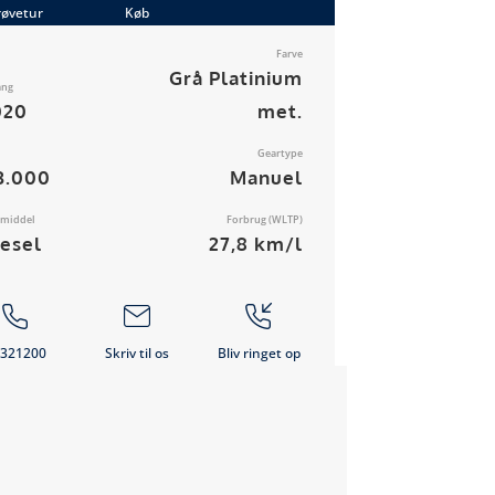
røvetur
Køb
Farve
Grå Platinium
ang
020
met.
Geartype
3.000
Manuel
vmiddel
Forbrug (WLTP)
iesel
27,8 km/l
321200
Skriv til os
Bliv ringet op