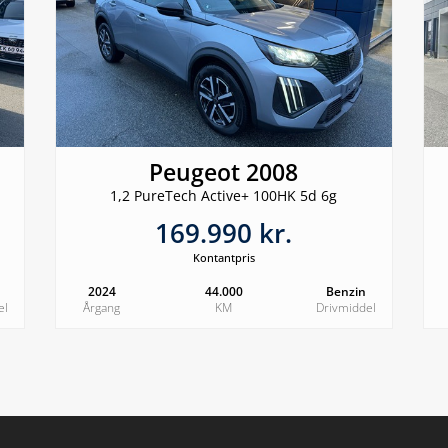
Peugeot 2008
1,2 PureTech Active+ 100HK 5d 6g
169.990 kr.
Kontantpris
2024
44.000
Benzin
el
Årgang
KM
Drivmiddel