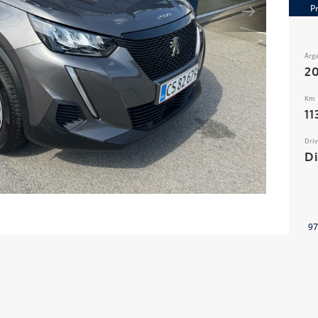
P
Årg
2
Km
11
Dri
D
97