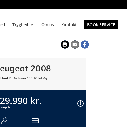
ted
Tryghed
Om os
Kontakt
BOOK SERVICE
eugeot 2008
 BlueHDi Active+ 100HK 5d 6g
29.990 kr.
tantpris