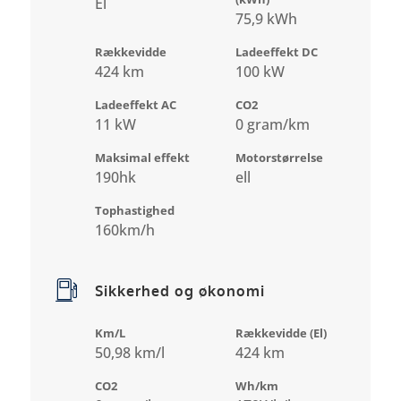
El
75,9 kWh
Rækkevidde
Ladeeffekt DC
424 km
100 kW
Ladeeffekt AC
CO2
11 kW
0 gram/km
Maksimal effekt
Motorstørrelse
190hk
ell
Tophastighed
160km/h
Sikkerhed og økonomi
Km/L
Rækkevidde (El)
50,98 km/l
424 km
CO2
Wh/km