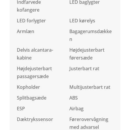
Indfarvede
LED baglygter
kofangere
LED forlygter
LED kørelys
Armlæn
Bagagerumsdække
n
Delvis alcantara-
Højdejusterbart
kabine
førersæde
Højdejusterbart
Justerbart rat
passagersæde
Kopholder
Multijusterbart rat
Splitbagsæde
ABS
ESP
Airbag
Dæktrykssensor
Førerovervågning
med advarsel