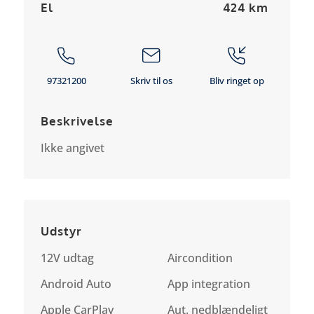
El
424 km
97321200
Skriv til os
Bliv ringet op
Beskrivelse
Ikke angivet
Udstyr
12V udtag
Aircondition
Android Auto
App integration
Apple CarPlay
Aut. nedblændeligt