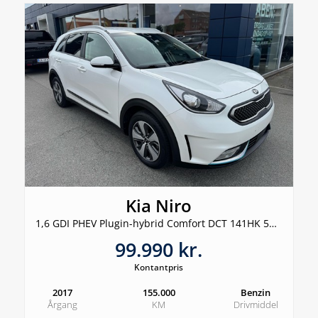
Kia Niro
1,6 GDI PHEV Plugin-hybrid Comfort DCT 141HK 5d 6g Aut.
99.990 kr.
Kontantpris
2017
155.000
Benzin
Årgang
KM
Drivmiddel