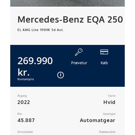
Mercedes-Benz EQA 250
EL AMG Line 190HK 5d Aut.
269.990
Prøvetur
Køb
kr.
Kontantpris
Årgang
Farve
2022
Hvid
Km
Geartype
45.887
Automatgear
Drivmiddel
Rækkevidde