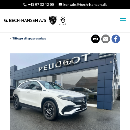
+45 97 32 12 00
kontakt@bech-hansen.dk
<
Tilbage til søgeresultat
1
/
12